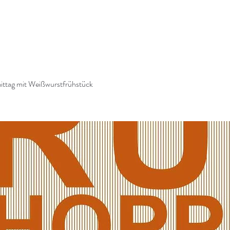
ttag mit Weißwurstfrühstück